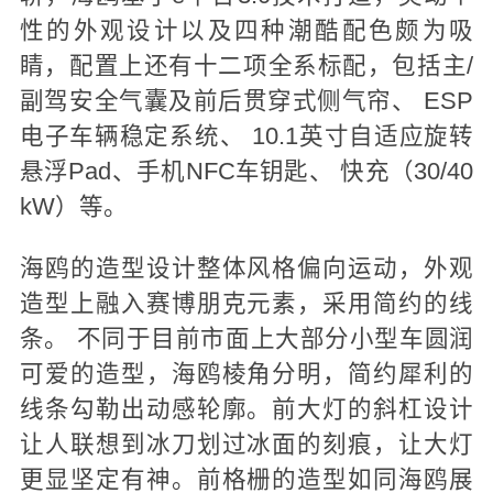
性的外观设计以及四种潮酷配色颇为吸
睛，配置上还有十二项全系标配，包括主/
副驾安全气囊及前后贯穿式侧气帘、 ESP
电子车辆稳定系统、 10.1英寸自适应旋转
悬浮Pad、手机NFC车钥匙、 快充（30/40
kW）等。
海鸥的造型设计整体风格偏向运动，外观
造型上融入赛博朋克
元素
，采用简约的线
条。 不同于目前市面上大部分
小型车
圆润
可爱的造型，海鸥棱角分明，简约犀利的
线条勾勒出动感轮廓。前大灯的斜杠设计
让人联想到冰刀划过冰面的刻痕，让大灯
更显坚定有神。前格栅的造型如同海鸥展