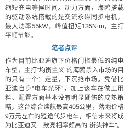
缩短充电等候时间。动力方面，海鸥搭载
的驱动系统搭载的是交流永磁同步电机，
最大功率55kW，峰值扭矩135N·m，主打
平顺节能。
笔者点评
作为目前比亚迪旗下价格门槛最低的纯电
车型，主打“均衡主义”的海鸥杀入市场的目
的只有一个：走量，下沉抢市场。凭借比
亚迪自身“电车光环”，加上该车在做工用
料、配置方面基本没有明显硬伤的成熟策
略，这台综合续航最高405公里，落地价格
9万元左右的短途代步电车，相信未来将成
为比亚迪又一款亮相率颇高的“街头神车”。