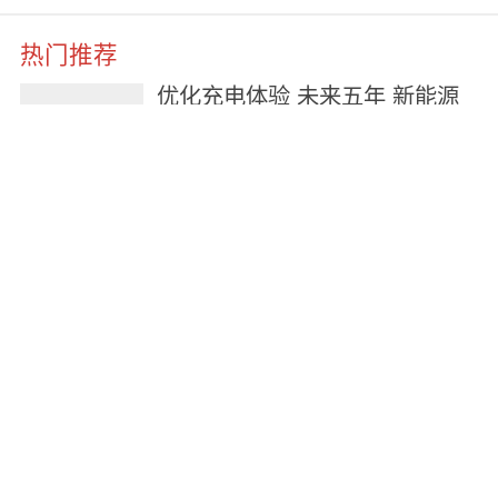
热门推荐
优化充电体验 未来五年 新能源
汽车充电全面升级
4天前
各省汽车产量新排名，透露出哪
些新趋势？
5天前
今年上半年我国汽车出口超6000
亿元，同比增长48.3%
2026-07-24
大放“价”！7月焕新购车来港口→