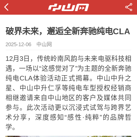
破界未来，邂逅全新奔驰纯电CLA
2025-12-06
中山网
12月3日，传统岭南风韵与未来电驱科技相
遇，一场以“这感觉对了”为主题的全新奔驰
纯电CLA体验活动正式揭幕。中山中升之
星、中山中升仁孚等纯电车型授权经销商
相继邀请来自中山地区的客户及媒体共同
参与。此次活动更以沉浸式试驾与跨界艺
术分享，深度感知“感性·纯粹”的品牌哲
学。