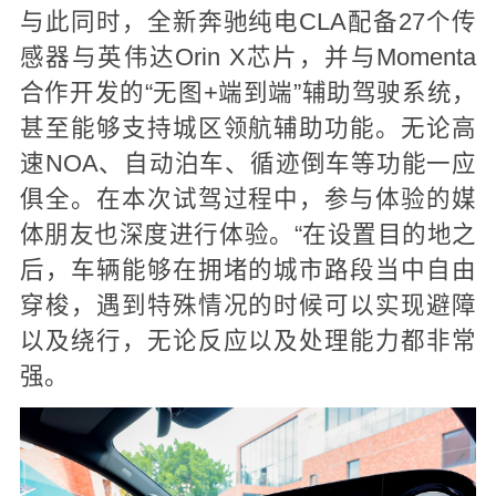
与此同时，全新奔驰纯电CLA配备27个传
感器与英伟达Orin X芯片，并与Momenta
合作开发的“无图+端到端”辅助驾驶系统，
甚至能够支持城区领航辅助功能。无论高
速NOA、自动泊车、循迹倒车等功能一应
俱全。在本次试驾过程中，参与体验的媒
体朋友也深度进行体验。“在设置目的地之
后，车辆能够在拥堵的城市路段当中自由
穿梭，遇到特殊情况的时候可以实现避障
以及绕行，无论反应以及处理能力都非常
强。