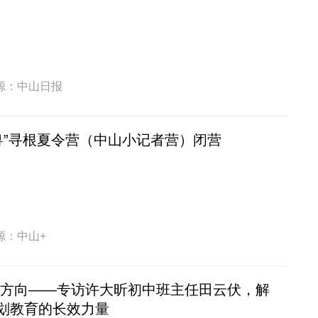
源：中山日报
南粤”寻根夏令营（中山小记者营）闭营
源：中山+
定方向——专访许大昕初中班主任田云伏，解
划教育的长效力量