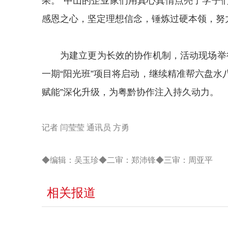
果。“中山的企业家们用真心真情点亮了学子
感恩之心，坚定理想信念，锤炼过硬本领，努
为建立更为长效的协作机制，活动现场举行
一期“阳光班”项目将启动，继续精准帮六盘水
赋能”深化升级，为粤黔协作注入持久动力。
记者 闫莹莹 通讯员 方勇
◆编辑：吴玉珍◆二审：郑沛锋◆三审：周亚平
相关报道