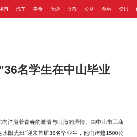
楼市
汽车
美食
旅游
文教
公益
金融
资讯
”36名学生在中山毕业
馆内洋溢着青春的激情与山海的温情。由
中山市工商
水阳光班”迎来首届36名毕业生，他们跨越1500公