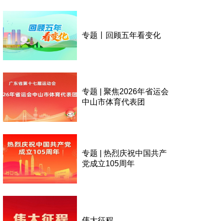
专题丨回顾五年看变化
专题 | 聚焦2026年省运会
中山市体育代表团
专题 | 热烈庆祝中国共产
党成立105周年
伟大征程