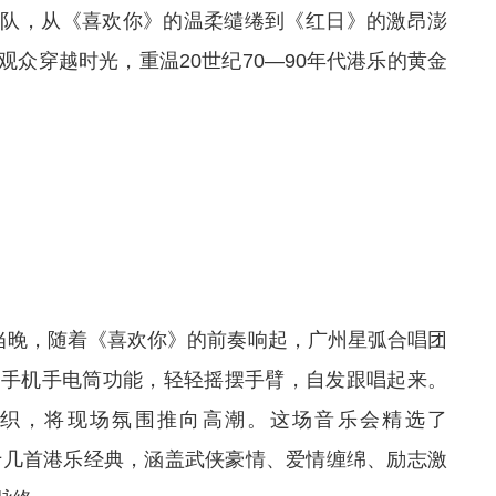
乐队，从《喜欢你》的温柔缱绻到《红日》的激昂澎
众穿越时光，重温20世纪70—90年代港乐的黄金
”当晚，随着《喜欢你》的前奏响起，广州星弧合唱团
开手机手电筒功能，轻轻摇摆手臂，自发跟唱起来。
织，将现场氛围推向高潮。这场音乐会精选了
等十几首港乐经典，涵盖武侠豪情、爱情缠绵、励志激