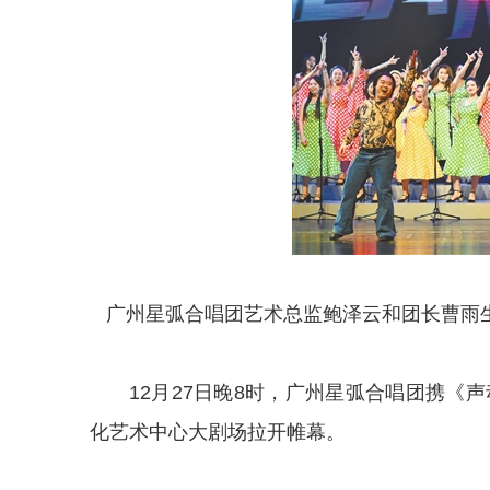
广州星弧合唱团艺术总监鲍泽云和团长曹雨生
12月27日晚8时，广州星弧合唱团携《
化艺术中心大剧场拉开帷幕。