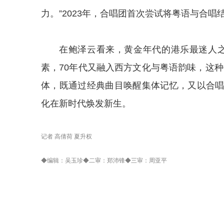
力。”2023年，合唱团首次尝试将粤语与合唱
在鲍泽云看来，黄金年代的港乐最迷人之
素，70年代又融入西方文化与粤语韵味，这
体，既通过经典曲目唤醒集体记忆，又以合
化在新时代焕发新生。
记者 高倩荷 夏升权
◆编辑：吴玉珍◆二审：郑沛锋◆三审：周亚平