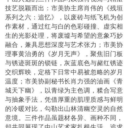
技艺脱颖而出：
市美协
主席肖伟的《残垣
系列之六：追忆》，以废砖与纸飞机为创
作素材，通过红与白的色彩碰撞、虚实相
生的光影处理，将废墟与希望的意象巧妙
融合，兼具思想深度与艺术张力；
市美协
理事黄治勇的《岁月无声》，聚焦旧门板
与锈迹斑斑的锁链，灰蓝底色与赭红锈迹
交织辉映，定格下日常中易被忽略的岁月
温度；
市美协
副秘书长肖力强的油画《青
城天下幽》，以青绿为主色调，糅合写意
与抽象手法，凭借厚重的肌理质感与鲜明
的冷暖对比，勾勒出山林清幽空灵的自然
意境。三件作品虽题材各异、画种不同，
却共同展现了中山艺术家扎根生活、追求