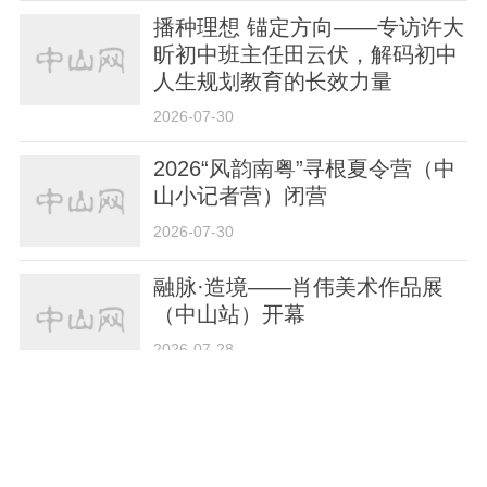
播种理想 锚定方向——专访许大
昕初中班主任田云伏，解码初中
人生规划教育的长效力量
2026-07-30
2026“风韵南粤”寻根夏令营（中
山小记者营）闭营
2026-07-30
融脉·造境——肖伟美术作品展
（中山站）开幕
2026-07-28
中山新款校服何时上市？必须穿
校服吗……权威回复来了
2026-07-27