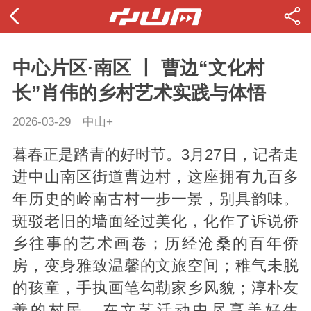
中心片区·南区 丨 曹边“文化村
长”肖伟的乡村艺术实践与体悟
2026-03-29
中山+
暮春正是踏青的好时节。3月27日，记者走
进中山南区街道曹边村，这座拥有九百多
年历史的岭南古村一步一景，别具韵味。
斑驳老旧的墙面经过美化，化作了诉说侨
乡往事的艺术画卷；历经沧桑的百年侨
房，变身雅致温馨的文旅空间；稚气未脱
的孩童，手执画笔勾勒家乡风貌；淳朴友
善的村民，在文艺活动中尽享美好生