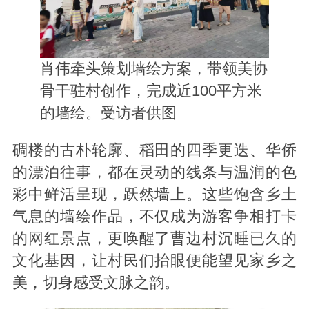
肖伟牵头策划墙绘方案，带领美协
骨干驻村创作，完成近100平方米
的墙绘。受访者供图
碉楼的古朴轮廓、稻田的四季更迭、华侨
的漂泊往事，都在灵动的线条与温润的色
彩中鲜活呈现，跃然墙上。这些饱含乡土
气息的墙绘作品，不仅成为游客争相打卡
的网红景点，更唤醒了曹边村沉睡已久的
文化基因，让村民们抬眼便能望见家乡之
美，切身感受文脉之韵。