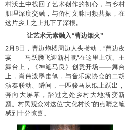
村沃土中找回了艺术创作的初心，与乡村
肌理深度交融，与侨村文脉同频共振，在
这片乡土之上扎下了深根。
让艺术元素融入“曹边烟火”
2月8日，曹边炮楼周边人头攒动，“曹边夜
宴——马跃腾飞迎新村晚”在这里上演。主
舞台上，《神笔马良》创意开场——舞台
上，肖伟泼墨走笔，与音乐家协会的二胡
演奏联动。瞬间，一匹骏马从纸上跃出，
奔向大屏幕，踏过之处乡村大地渐变新
颜。村民观众对这位“文化村长”的点睛之笔
感到十分惊喜。