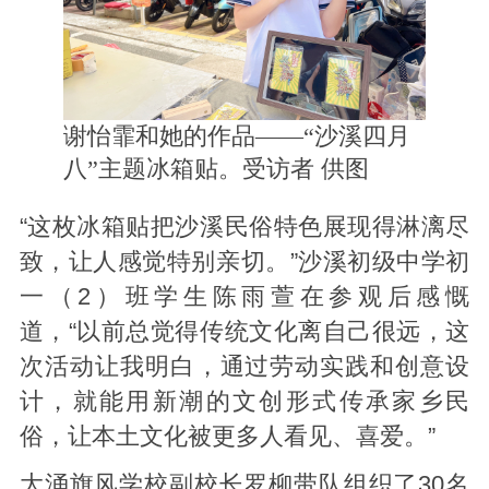
谢怡霏和她的作品——“沙溪四月
八”主题冰箱贴。受访者 供图
“这枚冰箱贴把沙溪民俗特色展现得淋漓尽
致，让人感觉特别亲切。”沙溪初级中学初
一（2）班学生陈雨萱在参观后感慨
道，“以前总觉得传统文化离自己很远，这
次活动让我明白，通过劳动实践和创意设
计，就能用新潮的文创形式传承家乡民
俗，让本土文化被更多人看见、喜爱。”
大涌旗风学校副校长罗柳带队组织了30名