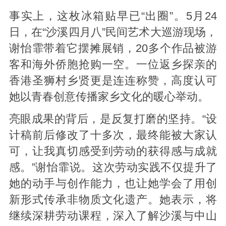
事实上，这枚冰箱贴早已“出圈”。5月24
日，在“沙溪四月八”民间艺术大巡游现场，
谢怡霏带着它摆摊展销，20多个作品被游
客和海外侨胞抢购一空。一位返乡探亲的
香港圣狮村乡贤更是连连称赞，高度认可
她以青春创意传播家乡文化的暖心举动。
亮眼成果的背后，是反复打磨的坚持。“设
计稿前后修改了十多次，最终能被大家认
可，让我真切感受到劳动的获得感与成就
感。”谢怡霏说。这次劳动实践不仅提升了
她的动手与创作能力，也让她学会了用创
新形式传承非物质文化遗产。她表示，将
继续深耕劳动课程，深入了解沙溪与中山