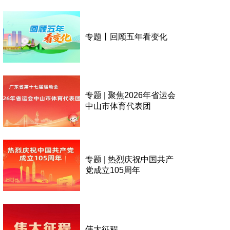
专题丨回顾五年看变化
专题 | 聚焦2026年省运会
中山市体育代表团
专题 | 热烈庆祝中国共产
党成立105周年
伟大征程