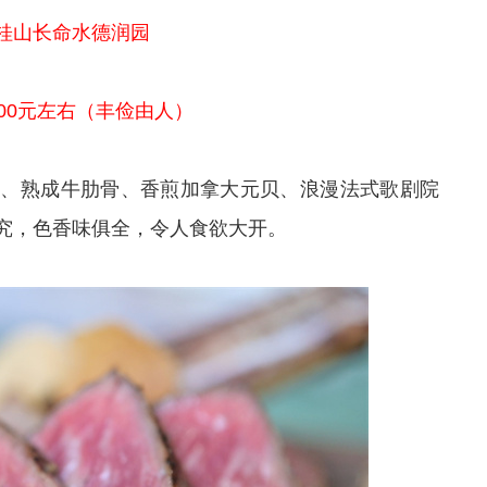
桂山长命水德润园
00元左右（丰俭由人）
汤、熟成牛肋骨、香煎加拿大元贝、浪漫法式歌剧院
讲究，色香味俱全，令人食欲大开。