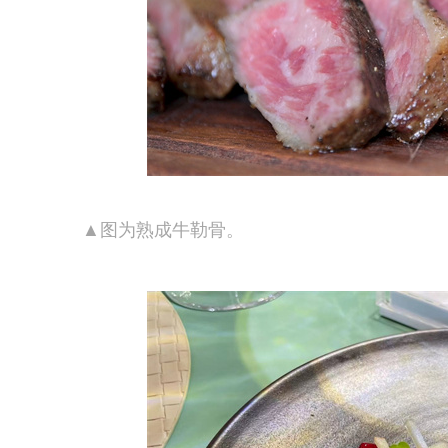
▲图为熟成牛勒骨。