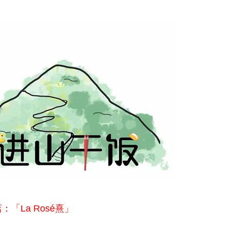
：「La Rosé熹」