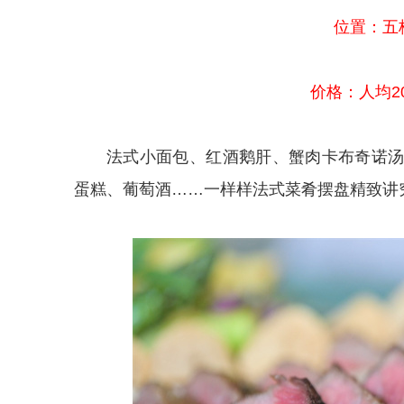
位置：五
价格：人均2
法式小面包、红酒鹅肝、蟹肉卡布奇诺
蛋糕、葡萄酒……一样样法式菜肴摆盘精致