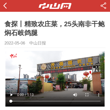
食探丨精致农庄菜，25头南非干鲍
焖石岐鸽腿
2022-05-06
中山日报