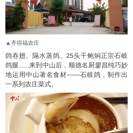
▲齐得福农庄
鸽吞翅、隔水蒸鸽、25头干鲍焖正宗石岐
鸽腿......来到中山后，顺德名厨廖昌纯巧妙
地运用中山著名食材——石岐鸽，制作出
一系列农庄菜式。