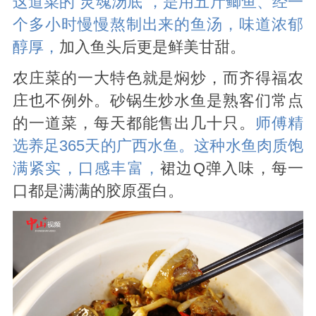
这道菜的“灵魂汤底”，是用五斤鲫鱼、经一
个多小时慢慢熬制出来的鱼汤，味道浓郁
醇厚，
加入鱼头后更是鲜美甘甜。
农庄菜的一大特色就是焖炒，而齐得福农
庄也不例外。砂锅生炒水鱼是熟客们常点
的一道菜，每天都能售出几十只。
师傅精
选养足365天的广西水鱼。这种水鱼肉质饱
满紧实，口感丰富，
裙边Q弹入味，每一
口都是满满的胶原蛋白。