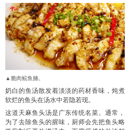
▲脆肉鲩鱼腩。
奶白的鱼汤散发着淡淡的药材香味，炖煮
软烂的鱼头在汤水中若隐若现。
这道天麻鱼头汤是广东传统名菜。通常，
为了去除鱼头的腥味，厨师会先把鱼头略