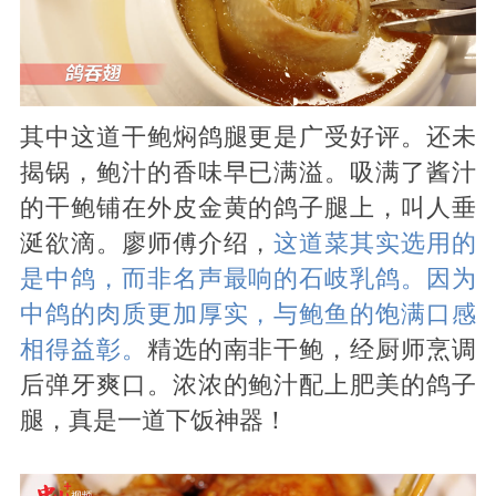
其中这道干鲍焖鸽腿更是广受好评。还未
揭锅，鲍汁的香味早已满溢。吸满了酱汁
的干鲍铺在外皮金黄的鸽子腿上，叫人垂
涎欲滴。廖师傅介绍，
这道菜其实选用的
是中鸽，而非名声最响的石岐乳鸽。因为
中鸽的肉质更加厚实，与鲍鱼的饱满口感
相得益彰。
精选的南非干鲍，经厨师烹调
后弹牙爽口。浓浓的鲍汁配上肥美的鸽子
腿，真是一道下饭神器！