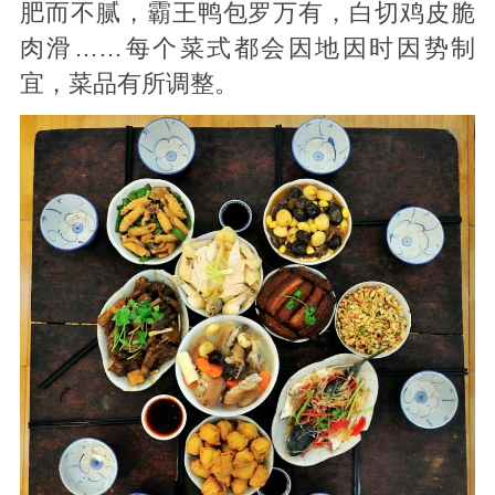
肥而不腻，霸王鸭包罗万有，白切鸡皮脆
肉滑……每个菜式都会因地因时因势制
宜，菜品有所调整。