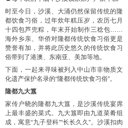
时至今日，沙溪、大涌仍然保留传统的隆
都饮食习俗，过年炊年糕压岁，农历七月
十四包芦兜粽，年末开始制作三稔包……
海外乡亲、华侨对隆都传统饮食习俗更是
赞誉有加，并将此历史悠久的传统饮食习
俗带到了港澳、东南亚、美加等地。
下面，一起来寻味被列入中山市非物质文
化遗产保护名录的“隆都传统饮食习俗”。
隆都九大簋
家传户晓的隆都九大簋，是沙溪传统宴席
上最丰盛的菜式。九大簋即由九道菜肴组
成，寓意“九子登科”“长长久久”。沙溪扣肉