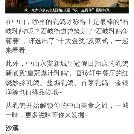
在中山，哪里的乳鸽才称得上是最棒的“石
岐乳鸽”呢？石岐街道曾策划了“石岐乳鸽争
霸赛”，评选出了“十大金奖”及菜式，一起
来看看。
此外，中山永安新城皇冠假日酒店的乳鸽
新煮意“皇冠爆汁乳鸽”、喜珍轩中餐厅的红
烧妙龄乳鸽、盐焗乳鸽、香茅乳鸽、金银
润等也值得品尝哦~
从乳鸽开始解锁你的中山美食之旅，一城
一味，更多滋味等你来发掘~
沙溪