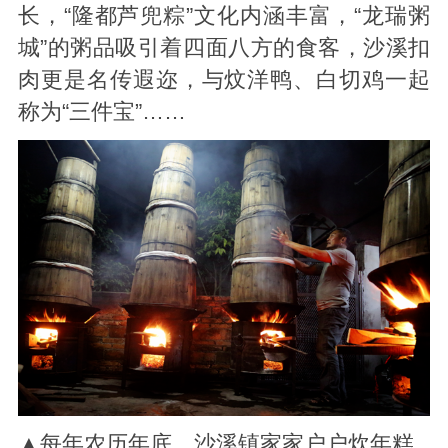
长，“隆都芦兜粽”文化内涵丰富，“龙瑞粥
城”的粥品吸引着四面八方的食客，沙溪扣
肉更是名传遐迩，与炆洋鸭、白切鸡一起
称为“三件宝”……
▲
每年农历年底，沙溪镇家家户户炊年糕