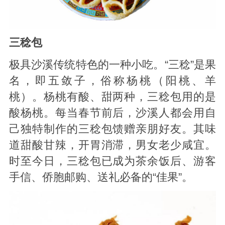
三稔包
极具沙溪传统特色的一种小吃。“三稔”是果
名，即五敛子，俗称杨桃（阳桃、羊
桃）。杨桃有酸、甜两种，三稔包用的是
酸杨桃。每当春节前后，沙溪人都会用自
己独特制作的三稔包馈赠亲朋好友。其味
道甜酸甘辣，开胃消滞，男女老少咸宜。
时至今日，三稔包已成为茶余饭后、游客
手信、侨胞邮购、送礼必备的“佳果”。