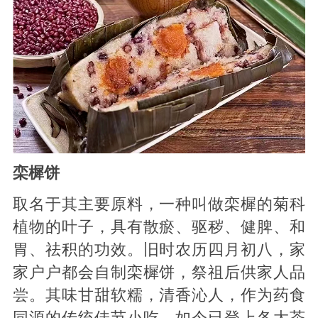
栾樨饼
取名于其主要原料，一种叫做栾樨的菊科
植物的叶子，具有散瘀、驱秽、健脾、和
胃、祛积的功效。旧时农历四月初八，家
家户户都会自制栾樨饼，祭祖后供家人品
尝。其味甘甜软糯，清香沁人，作为药食
同源的传统佳节小吃，如今已登上各大茶