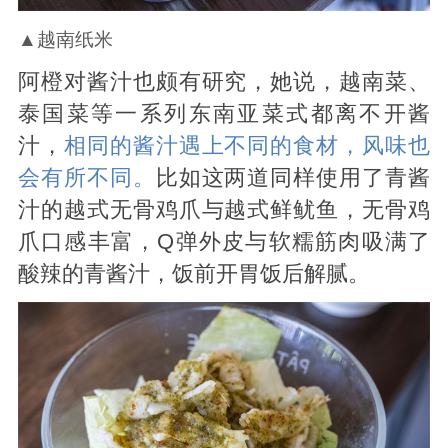
▲越南纸米
阿橙对酱汁也颇有研究，她说，越南菜、
泰国菜等一系列东南亚菜式都离不开酱
汁，
相同的酱汁遇上不同的食材，风味也
会有所不同。
比如这两道同样使用了青酱
汁的越式无骨鸡爪与越式鲜鱿鱼，无骨鸡
爪口感丰富，Q弹外皮与软糯筋肉吸满了
酸辣的青酱汁，饭前开胃饭后解腻。