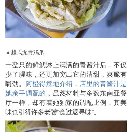
▲越式无骨鸡爪
一整只的鲜鱿淋上满满的青酱汁后，不仅
少了腥味，还更加突出它的清甜，爽脆有
嚼劲。
阿橙得意地介绍，店里的青酱汁是
她亲手调配的
，虽然材料与多数东南亚餐
厅一样，却有着她独家的调配比例，其美
味也引得许多老饕“食过返寻味”。