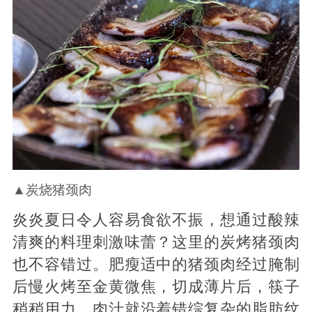
▲炭烧猪颈肉
炎炎夏日令人容易食欲不振，想通过酸辣
清爽的料理刺激味蕾？这里的炭烤猪颈肉
也不容错过。肥瘦适中的猪颈肉经过腌制
后慢火烤至金黄微焦，切成薄片后，筷子
稍稍用力，肉汁就沿着错综复杂的脂肪纹