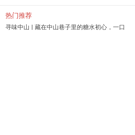
热门推荐
寻味中山 | 藏在中山巷子里的糖水初心，一口
忆起童年味道
1天前
中山的早茶太顶了！
2026-07-27
奇味录丨中山蟹黄面“天花板”，手工现拆三只
大闸蟹