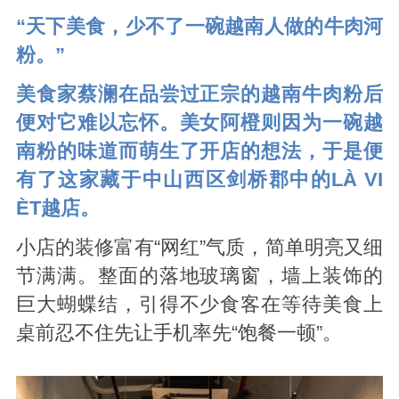
“天下美食，少不了一碗越南人做的牛肉河
粉。”
美食家蔡澜在品尝过正宗的越南牛肉粉后
便对它难以忘怀。美女阿橙则因为一碗越
南粉的味道而萌生了开店的想法，于是便
有了这家藏于中山西区剑桥郡中的LÀ VI
ÈT越店。
小店的装修富有“网红”气质，简单明亮又细
节满满。整面的落地玻璃窗，墙上装饰的
巨大蝴蝶结，引得不少食客在等待美食上
桌前忍不住先让手机率先“饱餐一顿”。