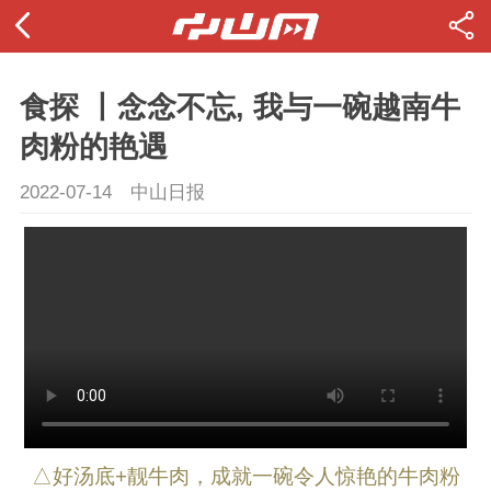
食探 丨念念不忘, 我与一碗越南牛
肉粉的艳遇
2022-07-14
中山日报
△好汤底+靓牛肉，成就一碗令人惊艳的牛肉粉