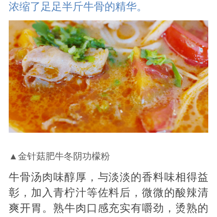
浓缩了足足半斤牛骨的精华。
▲金针菇肥牛冬阴功檬粉
牛骨汤肉味醇厚，与淡淡的香料味相得益
彰，加入青柠汁等佐料后，微微的酸辣清
爽开胃。熟牛肉口感充实有嚼劲，烫熟的