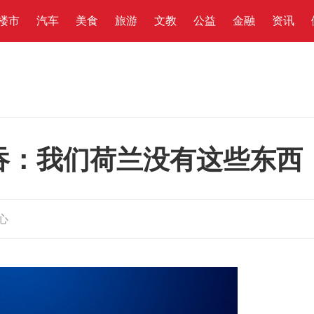
楼市
汽车
美食
旅游
文教
公益
金融
资讯
吞：我们荷兰没有这些东西
心