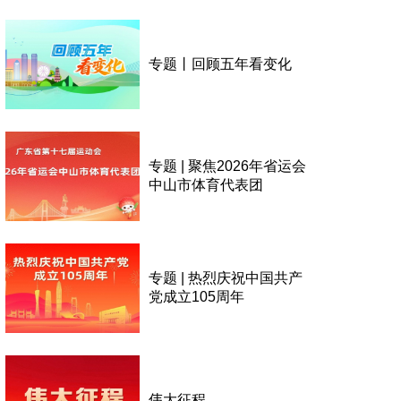
专题丨回顾五年看变化
专题 | 聚焦2026年省运会
中山市体育代表团
专题 | 热烈庆祝中国共产
党成立105周年
伟大征程