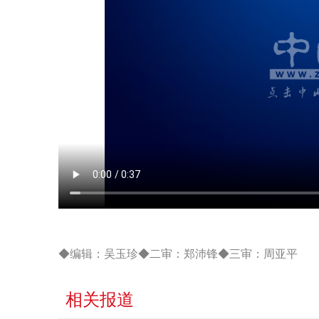
◆编辑：吴玉珍◆二审：郑沛锋◆三审：周亚平
相关报道