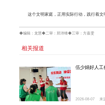
这个文明家庭，正用实际行动，践行着文
◆编辑：龙慧◆二审：郑沛锋◆三审：方嘉雯
相关报道
伍少娟好人工
2026-08-07
来