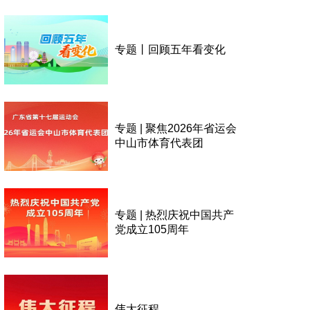
专题丨回顾五年看变化
专题 | 聚焦2026年省运会
中山市体育代表团
专题 | 热烈庆祝中国共产
党成立105周年
伟大征程