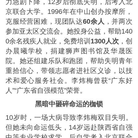
力急剧下降，12岁后彻底失明，后考入北
京联合大学。1996年在中山创办按摩所，
克服经营困难，现团队达
60余人
，并两次
参加亚太区交流会。她投身公益，帮助140
0余名残疾人就业，免费培训
1300人次
，创
办晨曦学校，捐建狮声图书馆及华晟医
院。她还组建乐队和跑团，帮助失明青年
重拾信心，带领志愿者进社区义诊，以技
术和爱心服务社会。李炜梅曾获“广东好
人”“广东省自强模范”荣誉。
黑暗中砸碎命运的枷锁
10岁时，一场大病导致李炜梅双目失明。
但她未向命运低头，14岁远赴陕西省自强
中等专业学校求学，后自学考入北京联合