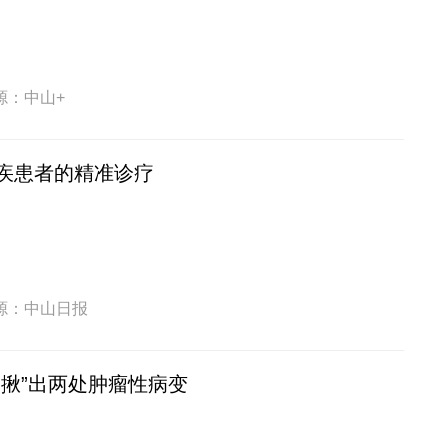
源：中山+
疾患者的精准诊疗
源：中山日报
“揪”出两处肿瘤性病变