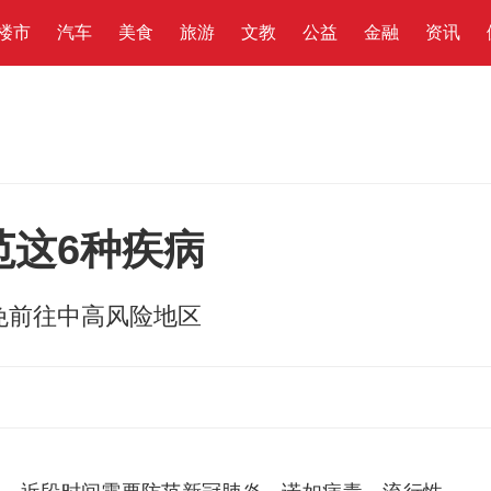
楼市
汽车
美食
旅游
文教
公益
金融
资讯
范这6种疾病
免前往中高风险地区