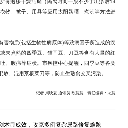
所有疱疹干燥结痂（隔离时间一般不少于出疹后14
，衣物、被子、用具等应用太阳暴晒、煮沸等方法进
有害物质(包括生物性病原体)等致病因子所造成的疾
的或未煮熟的四季豆、猫耳豆、刀豆等含有大量的红
呕吐、腹痛等症状。市疾控中心提醒，四季豆等各类
混放、混用菜板菜刀等，防止生熟食交叉污染。
记者 周映夏 通讯员 欧慧慧
责任编辑：龙慧
创术显成效，攻克多例复杂尿路修复难题