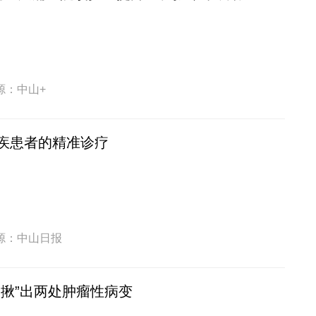
源：中山+
疾患者的精准诊疗
源：中山日报
“揪”出两处肿瘤性病变