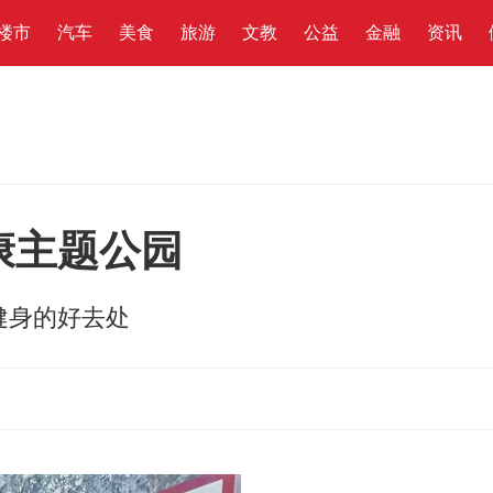
楼市
汽车
美食
旅游
文教
公益
金融
资讯
康主题公园
健身的好去处