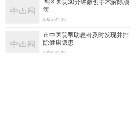
西区医院30分钟微创手术解除顽
疾
2026-07-30
市中医院帮助患者及时发现并排
除健康隐患
2026-07-30
中山市第十二批援藏医疗队为工
布江达县带去眼部超声检查技术
2026-07-30
市中医院四名专家荣获“岭南优秀
中医药人才”称号
2026-07-27
中山市第六人民医院静脉用药调