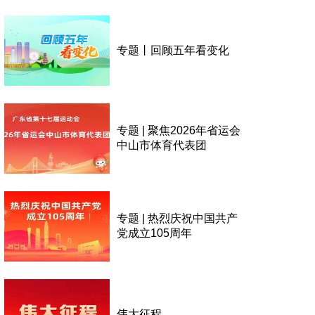
专题丨回顾五年看变化
专题 | 聚焦2026年省运会
中山市体育代表团
专题 | 热烈庆祝中国共产
党成立105周年
伟大征程