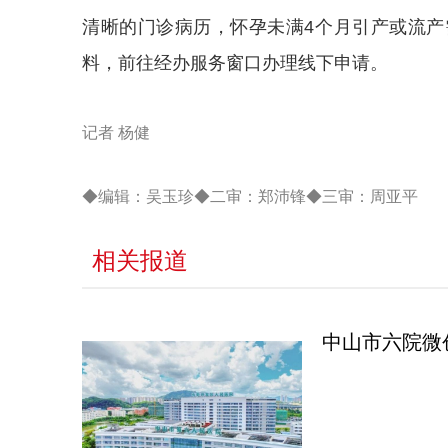
清晰的门诊病历，怀孕未满4个月引产或流
料，前往经办服务窗口办理线下申请。
记者 杨健
◆编辑：吴玉珍◆二审：郑沛锋◆三审：周亚平
相关报道
中山市六院微