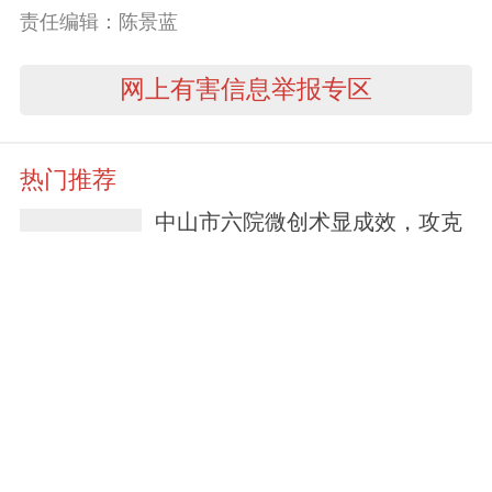
责任编辑：陈景蓝
网上有害信息举报专区
热门推荐
中山市六院微创术显成效，攻克
多例复杂尿路修复难题
2天前
床位将扩至160张！南区医院原
址重建工程今年下半年动工
3天前
总投资1亿多元！大涌医院改扩
建提升工程拟今年底动工