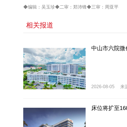
◆编辑：吴玉珍◆二审：郑沛锋◆三审：周亚平
相关报道
中山市六院微
2026-08-05
来
床位将扩至1