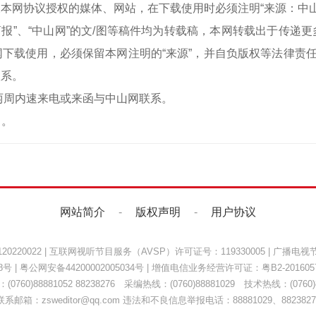
本网协议授权的媒体、网站，在下载使用时必须注明“来源：中
中山商报”、“中山网”的文/图等稿件均为转载稿，本网转载出于传
下载使用，必须保留本网注明的“来源”，并自负版权等法律责任
联系。
两周内速来电或来函与中山网联系。
）。
网站简介
-
版权声明
-
用户协议
220022
|
互联网视听节目服务（AVSP）许可证号：119330005
|
广播电视节
8号
|
粤公网安备44200002005034号
| 增值电信业务经营许可证：
粤B2-201605
0760)88881052 88238276 采编热线：(0760)88881029 技术热线：(0760)8
联系邮箱：zsweditor@qq.com 违法和不良信息举报电话：88881029、8823827