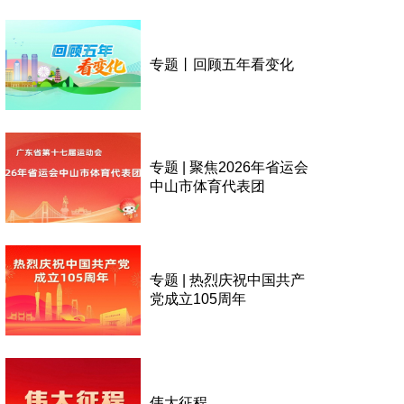
专题丨回顾五年看变化
专题 | 聚焦2026年省运会
中山市体育代表团
专题 | 热烈庆祝中国共产
党成立105周年
伟大征程