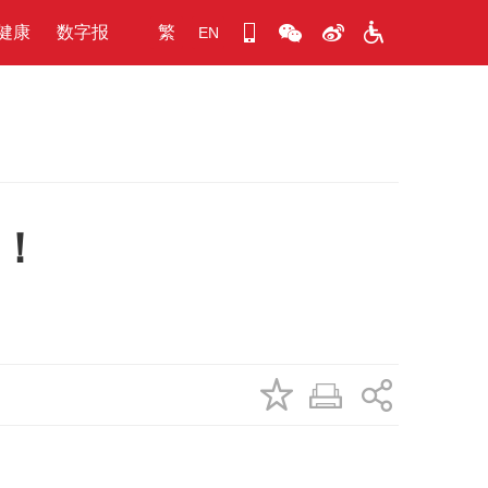
健康
数字报
繁
EN
！