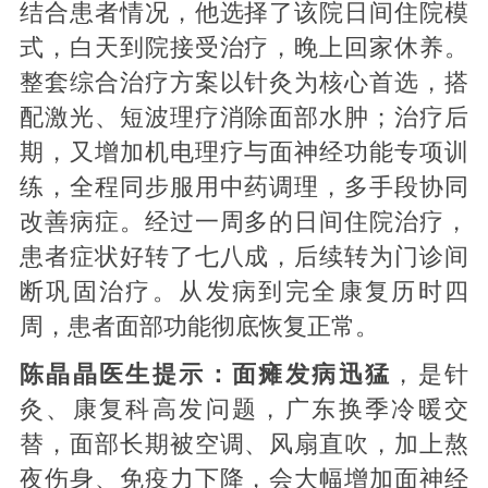
结合患者情况，他选择了该院日间住院模
式，白天到院接受治疗，晚上回家休养。
整套综合治疗方案以针灸为核心首选，搭
配激光、短波理疗消除面部水肿；治疗后
期，又增加机电理疗与面神经功能专项训
练，全程同步服用中药调理，多手段协同
改善病症。经过一周多的日间住院治疗，
患者症状好转了七八成，后续转为门诊间
断巩固治疗。从发病到完全康复历时四
周，患者面部功能彻底恢复正常。
陈晶晶医生提示：面瘫发病迅猛
，是针
灸、康复科高发问题，广东换季冷暖交
替，面部长期被空调、风扇直吹，加上熬
夜伤身、免疫力下降，会大幅增加面神经