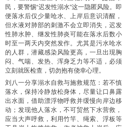
民，要警惕“迟发性溺水”这一隐匿风险。即
便落水后仅少量呛水、上岸后意识清醒，
但水液对肺部的刺激不会立即消失，迟发
性肺水肿、继发性肺炎可能在落水后数小
时至一两天内突然发作。尤其是污水呛水
的人群，潜藏感染风险更高，一旦出现胸
闷、气喘、发热、浑身乏力等不适，必须
立刻就医检查，切勿抱有侥幸心理。
刘八一分享溺水自救与施救规范：若不慎
落水，保持冷静放松身体，尽量让口鼻露
出水面，借助漂浮物呼救并缓慢向岸边移
动；发现他人落水，不可贸然下水营救，
应当大声呼救，利用竹竿、绳索、浮板等