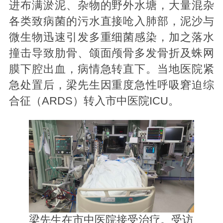
进布满淤泥、杂物的野外水塘，大量混杂
各类致病菌的污水直接呛入肺部，泥沙与
微生物迅速引发多重细菌感染，加之落水
撞击导致肋骨、颌面颅骨多发骨折及蛛网
膜下腔出血，病情急转直下。当地医院紧
急处置后，梁先生因重度急性呼吸窘迫综
合征（ARDS）转入市中医院ICU。
梁先生在市中医院接受治疗。受访