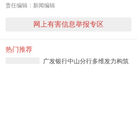
责任编辑：新闻编辑
网上有害信息举报专区
热门推荐
广发银行中山分行多维发力构筑
网络安全防护网
2小时前
千企万户大走访｜广发银行打出
普惠金融“组合拳”
2小时前
中山国寿刘冰冰：以专业服务守
护万家灯火