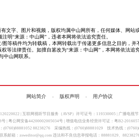
网”的所有文字、图片和视频，版权均属中山网所有，任何媒体、网
注明“来源：中山网”，违者本网将依法追究责任。
网”的文/图等稿件均为转载稿，本网转载出于传递更多信息之目的
版权等法律责任。如擅自篡改为“来源：中山网”，本网将依法追
与中山网联系。
网站简介
-
版权声明
-
用户协议
0220022
|
互联网视听节目服务（AVSP）许可证号：119330005
|
广播电视节
88号
|
粤公网安备44200002005034号
| 增值电信业务经营许可证：
粤B2-201605
0760)88881052 88238276 采编热线：(0760)88881029 技术热线：(0760)8
联系邮箱：zsweditor@qq.com 违法和不良信息举报电话：88881029、8823827