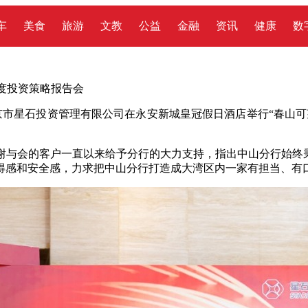
车
美食
旅游
文教
公益
金融
资讯
健康
数
季度投资策略报告会
京市星石投资管理有限公司在永安新城皇冠假日酒店举行“春山可望
谢与会的客户一直以来给予分行的大力支持，指出中山分行始终秉
得感和安全感，力求把中山分行打造成大湾区内一家有担当、有口