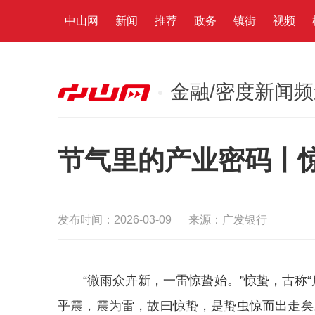
中山网
新闻
推荐
政务
镇街
视频
金融/密度新闻
节气里的产业密码丨
发布时间：2026-03-09
来源：广发银行
“微雨众卉新，一雷惊蛰始。”惊蛰，古称
乎震，震为雷，故曰惊蛰，是蛰虫惊而出走矣