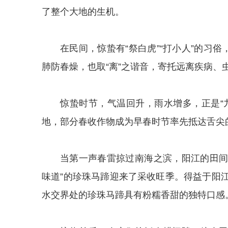
了整个大地的生机。
在民间，惊蛰有“祭白虎”“打小人”的习
肺防春燥，也取“离”之谐音，寄托远离疾病、
惊蛰时节，气温回升，雨水增多，正是“
地，部分春收作物成为早春时节率先抵达舌尖的
当第一声春雷掠过南海之滨，阳江的田间
味道”的珍珠马蹄迎来了采收旺季。得益于阳
水交界处的珍珠马蹄具有粉糯香甜的独特口感