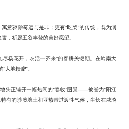
俗，寓意驱除霉运与是非；更有“吃梨”的传统，既为润
虫害，祈愿五谷丰登的美好愿望。
九尽杨花开，农活一齐来”的春耕关键期。在岭南大
“大地馈赠”。
地头正铺开一幅热闹的“春收”图景——被誉为“阳江
江特有的沙质壤土和亚热带过渡性气候，生长在咸淡
。