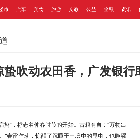
楼市
汽车
美食
旅游
文教
公益
金融
资讯
频道
惊蛰吹动农田香，广发银行
“启蛰”，标志着仲春时节的开始。古籍有言：“万物出
。”春雷乍动，惊醒了沉睡于土壤中的昆虫，也唤醒