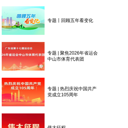
专题丨回顾五年看变化
专题 | 聚焦2026年省运会
中山市体育代表团
专题 | 热烈庆祝中国共产
党成立105周年
伟大征程