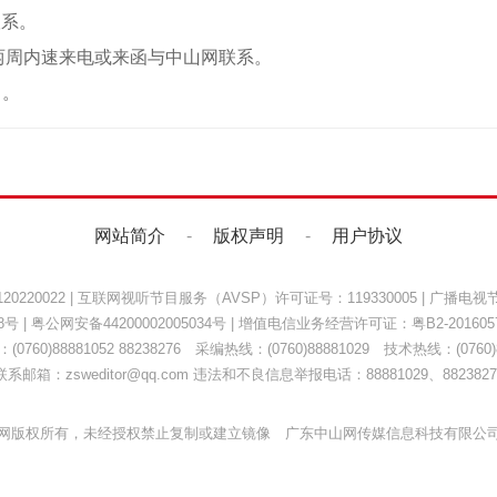
联系。
两周内速来电或来函与中山网联系。
）。
网站简介
-
版权声明
-
用户协议
220022
|
互联网视听节目服务（AVSP）许可证号：119330005
|
广播电视节
8号
|
粤公网安备44200002005034号
| 增值电信业务经营许可证：
粤B2-201605
0760)88881052 88238276 采编热线：(0760)88881029 技术热线：(0760)8
联系邮箱：zsweditor@qq.com 违法和不良信息举报电话：88881029、8823827
网版权所有，未经授权禁止复制或建立镜像 广东中山网传媒信息科技有限公