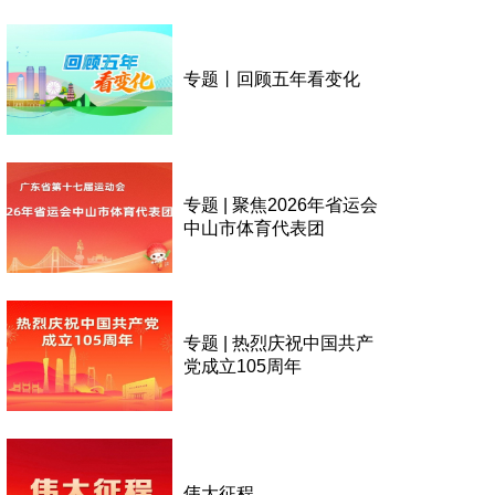
专题丨回顾五年看变化
专题 | 聚焦2026年省运会
中山市体育代表团
专题 | 热烈庆祝中国共产
党成立105周年
伟大征程