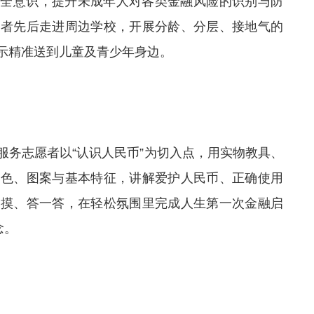
安全意识，提升未成年人对各类金融风险的识别与防
愿者
先后走进
周边
学
校
，开展分龄、分层、接地气的
示
精准送到
儿童及青少年
身边。
服务志愿者以“认识人民币”为切入点，用实物教具、
颜色、图案与基本特征，讲解爱护人民币、正确使用
一摸、答一答，在轻松氛围里完成人生第一次金融启
念。