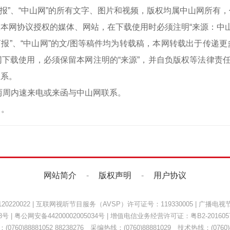
中山商报”、“中山网”的所有文字、图片和视频，版权均属中山网所
本网协议授权的媒体、网站，在下载使用时必须注明“来源：中
中山商报”、“中山网”的文/图等稿件均为转载稿，本网转载出于传
下载使用，必须保留本网注明的“来源”，并自负版权等法律责任
联系。
两周内速来电或来函与中山网联系。
）。
网站简介
-
版权声明
-
用户协议
220022
|
互联网视听节目服务（AVSP）许可证号：119330005
|
广播电视节
8号
|
粤公网安备44200002005034号
| 增值电信业务经营许可证：
粤B2-201605
0760)88881052 88238276 采编热线：(0760)88881029 技术热线：(0760)8