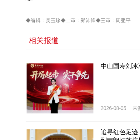
◆编辑：吴玉珍◆二审：郑沛锋◆三审：周亚平
相关报道
中山国寿刘冰
2026-08-05
来
追寻红色足迹