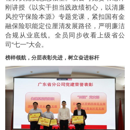
刚讲授《以实干担当践政绩初心，以清廉
风控守保险本源》专题党课，紧扣国有金
融保险职能定位厘清发展路径，严明廉洁
合规从业底线。全员同步收看上级省公
司“七一”大会。
榜样领航，分层表彰先进，树立奋进标杆