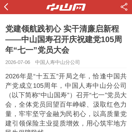
党建领航践初心 实干清廉启新程
——中山国寿召开庆祝建党105周
年“七一”党员大会
2026-07-06
中国人寿中山分公司
2026年是“十五五”开局之年，恰逢中国共
产党成立105周年，中国人寿中山分公司
（以下简称“中山国寿”）召开“七一”党员大
会，全体党员回望百年峥嵘、汲取红色力
量，牢牢坚守金融为民初心，以高质量党
建引领保险主业提质增效，用心筑牢地方