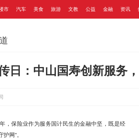
楼市
汽车
美食
旅游
文教
公益
金融
资讯
频道
众宣传日：中山国寿创新服务
司
键之年，保险业作为服务国计民生的金融中坚，既是经
守护网”。