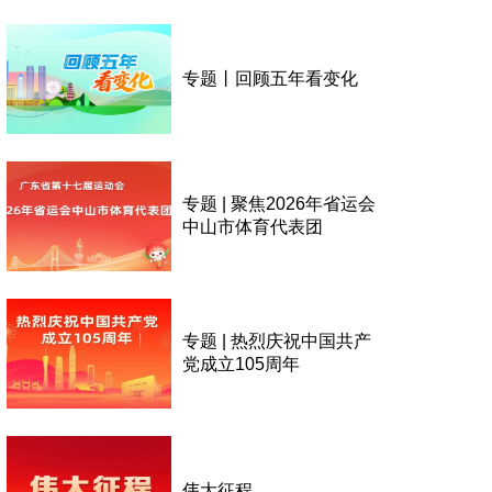
专题丨回顾五年看变化
专题 | 聚焦2026年省运会
中山市体育代表团
专题 | 热烈庆祝中国共产
党成立105周年
伟大征程