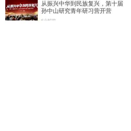
从振兴中华到民族复兴，第十届
孙中山研究青年研习营开营
6小时前
东区街道全面开展“两热”疫情应
急处置实地演练
12小时前
退役军人黄文全：“脱了军装，我
还是个兵”
12小时前
唱聚中山 和韵飞扬（五）丨中山
打造“无围墙”湾区音乐文化新城
12小时前
从军营训练场走向制造前沿，中