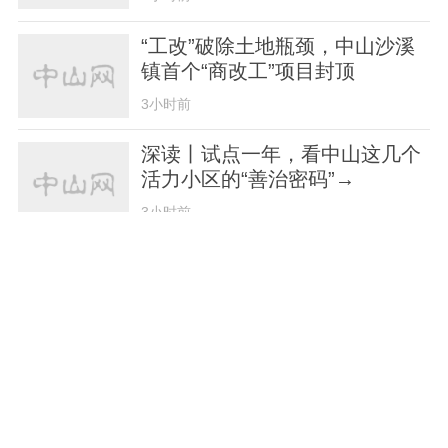
“工改”破除土地瓶颈，中山沙溪
镇首个“商改工”项目封顶
3小时前
深读丨试点一年，看中山这几个
活力小区的“善治密码”→
3小时前
中山2家主体、9大案例获评省级
公共文化服务优秀成果
6小时前
纪暖民心 | 中山纪检监察：多措
并举增强派驻监督质效
6小时前