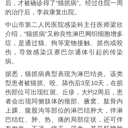
后，才被确诊得了“猫抓病”。经过住院一周
的治疗后，李叔康复出院。
中山市第二人民医院感染科主任医师梁欣
介绍，“猫抓病”又称良性淋巴网织细胞增多
症，是通过猫、狗等宠物接触、抓伤或咬
伤，导致感染汉赛巴尔通体引起的传染
病。
据悉，猫抓病典型表现为淋巴结炎。该类
型患者被猫抓、咬、舔伤后3至10天，在损
伤部位可出现红斑、丘疹，大约2周后，患
者会出现同侧肢体的颈部、腋窝、肱骨内
上踝、腹股沟等部位的淋巴结肿大，伴淋
巴结红、肿、热、痛的局部症状，还可伴