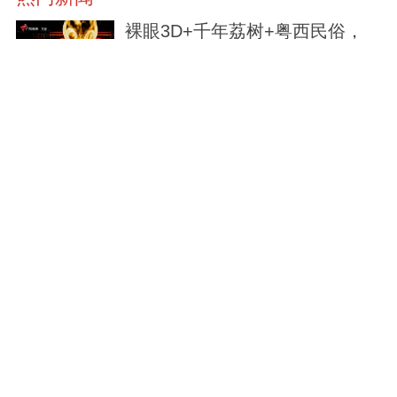
裸眼3D+千年荔树+粤西民俗，
这场省运会开幕式美到令人窒息
2小时前
83:68！中山沙溪队八连胜夺
冠！挺进全国村BA南部大区赛
2小时前
巅峰对决！“村BA”广东省赛决赛
开打
3小时前
广东省第十七届运动会暨第十届
残疾人运动会开幕式主题歌《心
念山海》MV正式发布
3小时前