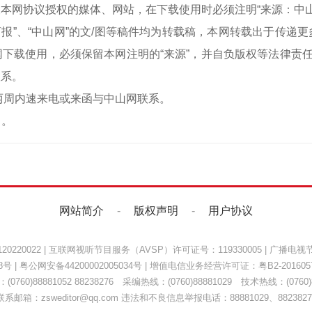
本网协议授权的媒体、网站，在下载使用时必须注明“来源：中
中山商报”、“中山网”的文/图等稿件均为转载稿，本网转载出于传
下载使用，必须保留本网注明的“来源”，并自负版权等法律责任
联系。
两周内速来电或来函与中山网联系。
）。
网站简介
-
版权声明
-
用户协议
220022
|
互联网视听节目服务（AVSP）许可证号：119330005
|
广播电视节
8号
|
粤公网安备44200002005034号
| 增值电信业务经营许可证：
粤B2-201605
0760)88881052 88238276 采编热线：(0760)88881029 技术热线：(0760)8
联系邮箱：zsweditor@qq.com 违法和不良信息举报电话：88881029、8823827