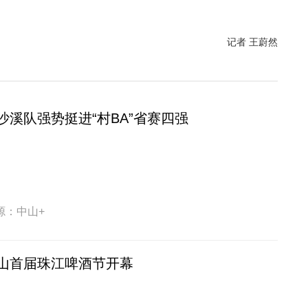
记者 王蔚然
沙溪队强势挺进“村BA”省赛四强
源：中山+
山首届珠江啤酒节开幕