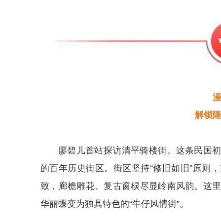
解锁隆
廖碧儿首站探访清平骑楼街。这条民国
的百年历史街区。街区坚持“修旧如旧”原则
致，廊檐雕花、复古窗棂尽显岭南风韵。这
华丽蝶变为独具特色的“牛仔风情街”。