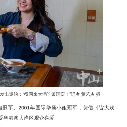
发出邀约：“得闲来大涌吃饭玩耍！”记者 黄艺杰 摄
姐冠军、2001年国际华裔小姐冠军，凭借《皆大欢
受粤港澳大湾区观众喜爱。