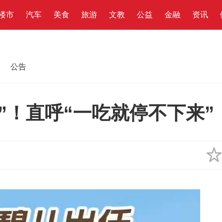
楼市
汽车
美食
旅游
文教
公益
金融
资讯
公告
”！直呼“一吃就停不下来”