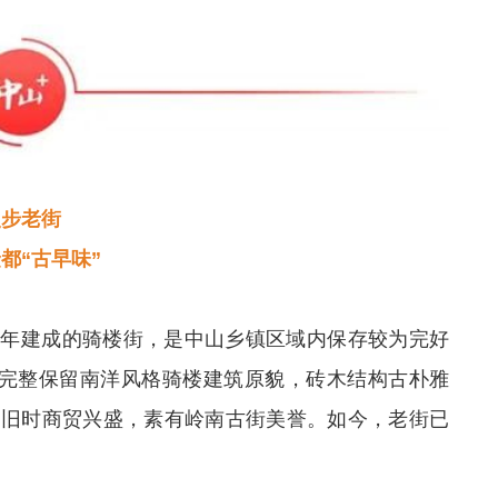
漫步老街
都“古早味”
初年建成的骑楼街，是中山乡镇区域内保存较为完好
，完整保留南洋风格骑楼建筑原貌，砖木结构古朴雅
里旧时商贸兴盛，素有岭南古街美誉。如今，老街已