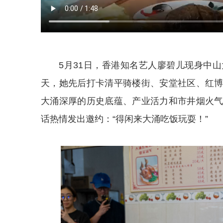
5月31日，香港知名艺人廖碧儿现身中
天，她先后打卡清平骑楼街、安堂社区、红
大涌深厚的历史底蕴、产业活力和市井烟火
话热情发出邀约：“得闲来大涌吃饭玩耍！”