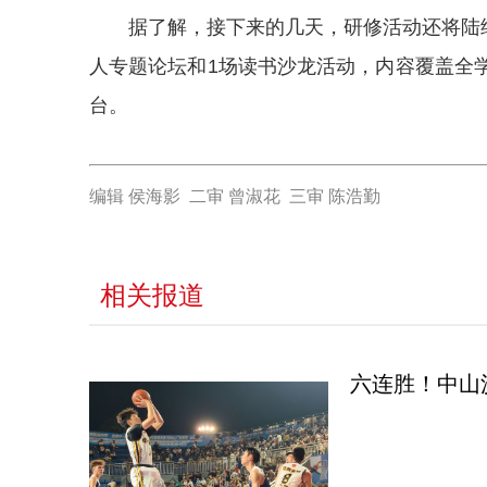
据了解，接下来的几天，研修活动还将陆续
人专题论坛和1场读书沙龙活动，内容覆盖全
台。
编辑 侯海影 二审 曾淑花 三审 陈浩勤
相关报道
六连胜！中山