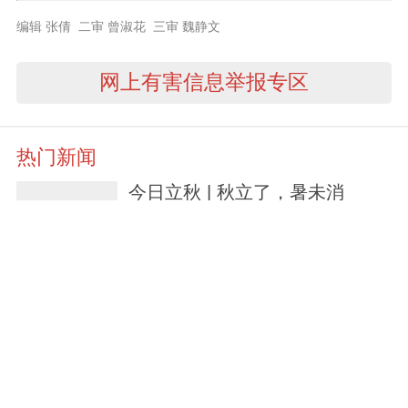
编辑 张倩 二审 曾淑花 三审 魏静文
网上有害信息举报专区
热门新闻
今日立秋 | 秋立了，暑未消
1小时前
尹念红调研美丽河湖保护与建设
等工作：高标准推进美丽河湖保
护与建设，因地制宜做活水文章
激活水经济
2小时前