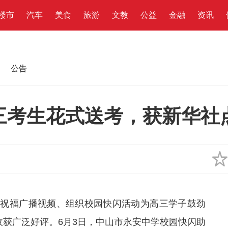
楼市
汽车
美食
旅游
文教
公益
金融
资讯
公告
三考生花式送考，获新华社
制祝福广播视频、组织校园快闪活动为高三学子鼓劲
收获广泛好评。6月3日，中山市永安中学校园快闪助