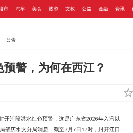
楼市
汽车
美食
旅游
文教
公益
金融
资讯
公告
色预警，为何在西江？
封开河段洪水红色预警，这是广东省2026年入汛以
局肇庆水文分局消息，截至7月7日17时，封开江口