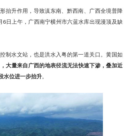
地形抬升作用，导致滇东南、黔西南、广西全境普降
月6日上午，广西南宁横州市‌六蓝水库出现漫顶及缺
个控制水文站，也是洪水入粤的第一道关口。黄国如
弱，大量来自广西的地表径流无法快速下渗，叠加近
段水位进一步抬升
。