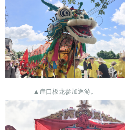
▲崖口板龙参加巡游。