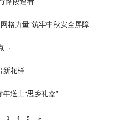
行路段速看
“网格力量”筑牢中秋安全屏障
点→
出新花样
青年送上“思乡礼盒”
3
4
5
»