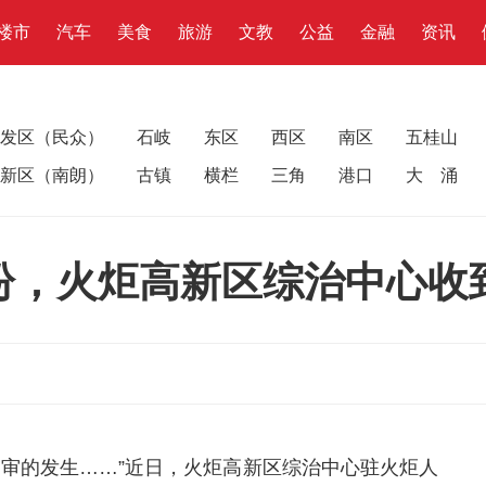
楼市
汽车
美食
旅游
文教
公益
金融
资讯
发区（民众）
石岐
东区
西区
南区
五桂山
新区（南朗）
古镇
横栏
三角
港口
大 涌
纷，火炬高新区综治中心收
庭审的发生……”近日，火炬高新区综治中心驻火炬人