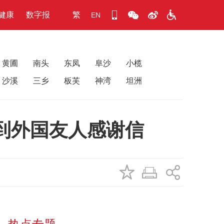
健康
数字报
繁
EN
黄圃
南头
东凤
阜沙
小榄
沙溪
三乡
板芙
神湾
坦洲
到外国友人感谢信