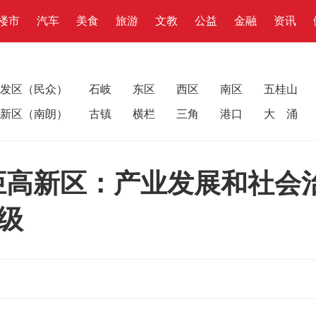
楼市
汽车
美食
旅游
文教
公益
金融
资讯
发区（民众）
石岐
东区
西区
南区
五桂山
新区（南朗）
古镇
横栏
三角
港口
大 涌
火炬高新区：产业发展和社会
级