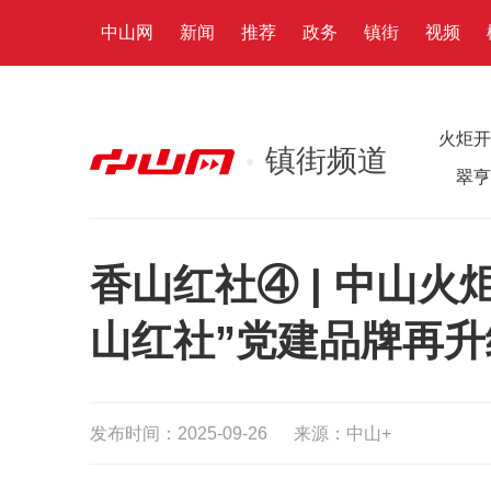
中山网
新闻
推荐
政务
镇街
视频
火炬开
镇街频道
翠亨
香山红社④ | 中山
山红社”党建品牌再升
发布时间：2025-09-26
来源：中山+