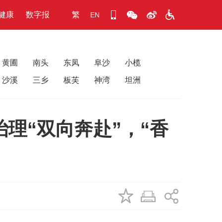
健康
数字报
繁
EN
黄圃
南头
东凤
阜沙
小榄
沙溪
三乡
板芙
神湾
坦洲
治理“双向奔赴”，“香