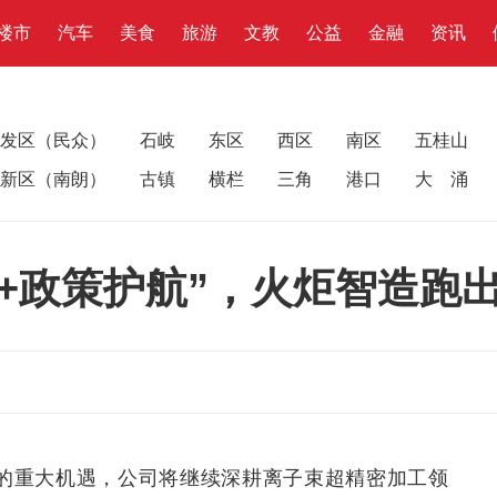
楼市
汽车
美食
旅游
文教
公益
金融
资讯
发区（民众）
石岐
东区
西区
南区
五桂山
新区（南朗）
古镇
横栏
三角
港口
大 涌
+政策护航”，火炬智造跑出
革的重大机遇，公司将继续深耕离子束超精密加工领