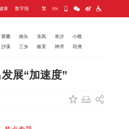
健康
数字报
繁
EN
黄圃
南头
东凤
阜沙
小榄
沙溪
三乡
板芙
神湾
坦洲
发展“加速度”