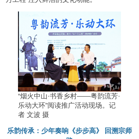
“烟火中山·书香乡村——粤韵流芳·
乐动大环”阅读推广活动现场。记
者 文波 摄
乐韵传承：少年奏响《步步高》 回溯宗师