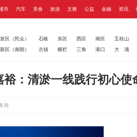
楼市
汽车
美食
旅游
文教
公益
金融
资讯
发区（民众）
石岐
东区
西区
南区
五桂山
新区（南朗）
古镇
横栏
三角
港口
大 涌
嘉裕：清淤一线践行初心使
务局