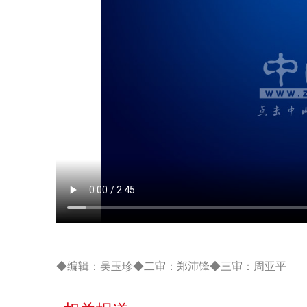
◆编辑：吴玉珍◆二审：郑沛锋◆三审：周亚平