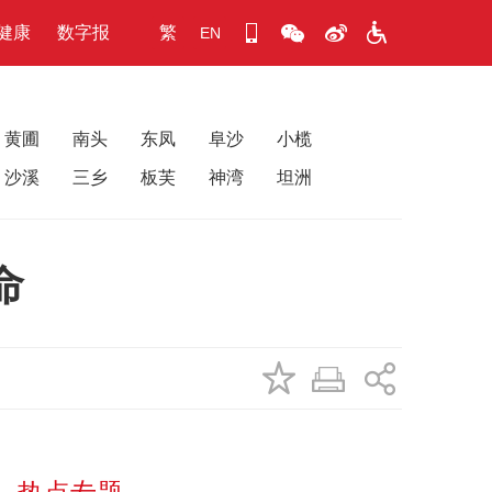
健康
数字报
繁
EN
黄圃
南头
东凤
阜沙
小榄
沙溪
三乡
板芙
神湾
坦洲
命