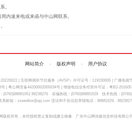
联系。
两周内速来电或来函与中山网联系。
）。
网站简介
-
版权声明
-
用户协议
220022
|
互联网视听节目服务（AVSP）许可证号：119330005
|
广播电视节
8号
|
粤公网安备44200002005034号
| 增值电信业务经营许可证：
粤B2-201605
0760)88881052 88238276 采编热线：(0760)88881029 技术热线：(0760)8
联系邮箱：zsweditor@qq.com 违法和不良信息举报电话：88881029、8823827
网版权所有，未经授权禁止复制或建立镜像 广东中山网传媒信息科技有限公