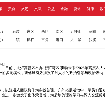
车
美食
旅游
文教
公益
金融
资讯
健康
数
众）
石岐
东区
西区
南区
五桂山
黄圃
朗）
古镇
横栏
三角
港口
大 涌
沙溪
中心
日前，火炬高新区举办“智汇湾区·驱动未来”2025年高层次
合的多元模式，研修班有效加强了对人才的政治引领与政治吸纳
环节，以沉浸式团队协作为实践首课。户外拓展活动中，学员们通
，也进一步激发了集体荣誉感，为后续的理论学习与深入交流奠