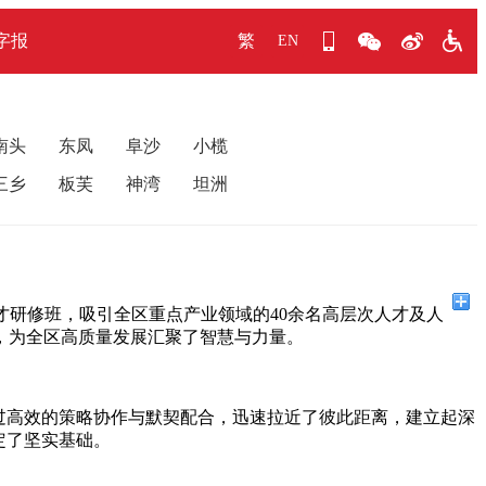
字报
繁
EN
南头
东凤
阜沙
小榄
三乡
板芙
神湾
坦洲
人才研修班，吸引全区重点产业领域的40余名高层次人才及人
，为全区高质量发展汇聚了智慧与力量。
过高效的策略协作与默契配合，迅速拉近了彼此距离，建立起深
定了坚实基础。