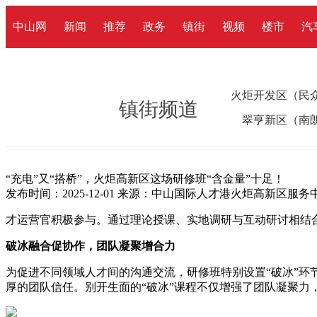
中山网
新闻
推荐
政务
镇街
视频
楼市
汽
火炬开发区（民
镇街频道
翠亨新区（南
“充电”又“搭桥”，火炬高新区这场研修班“含金量”十足！
发布时间：2025-12-01
来源：中山国际人才港火炬高新区服务
才运营官积极参与。通过理论授课、实地调研与互动研讨相结
破冰融合促协作，团队凝聚增合力
为促进不同领域人才间的沟通交流，研修班特别设置“破冰”
厚的团队信任。别开生面的“破冰”课程不仅增强了团队凝聚力