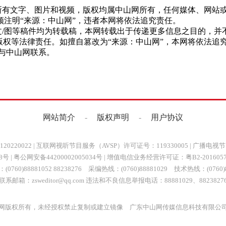
网”的所有文字、图片和视频，版权均属中山网所有，任何媒体、网
注明“来源：中山网”，违者本网将依法追究责任。
网”的文/图等稿件均为转载稿，本网转载出于传递更多信息之目的
版权等法律责任。如擅自篡改为“来源：中山网”，本网将依法追
与中山网联系。
网站简介
-
版权声明
-
用户协议
0220022
|
互联网视听节目服务（AVSP）许可证号：119330005
|
广播电视节
88号
|
粤公网安备44200002005034号
| 增值电信业务经营许可证：
粤B2-201605
0760)88881052 88238276 采编热线：(0760)88881029 技术热线：(0760)8
联系邮箱：zsweditor@qq.com 违法和不良信息举报电话：88881029、8823827
网版权所有，未经授权禁止复制或建立镜像 广东中山网传媒信息科技有限公