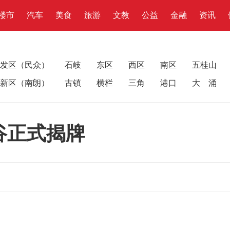
楼市
汽车
美食
旅游
文教
公益
金融
资讯
发区（民众）
石岐
东区
西区
南区
五桂山
新区（南朗）
古镇
横栏
三角
港口
大 涌
谷正式揭牌