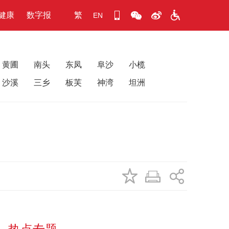
健康
数字报
繁
EN
黄圃
南头
东凤
阜沙
小榄
沙溪
三乡
板芙
神湾
坦洲