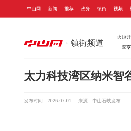
中山网
新闻
推荐
政务
镇街
视频
火炬开
镇街频道
翠亨
太力科技湾区纳米智
发布时间：2026-07-01
来源：中山石岐发布