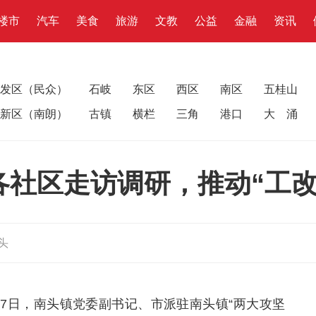
楼市
汽车
美食
旅游
文教
公益
金融
资讯
发区（民众）
石岐
东区
西区
南区
五桂山
新区（南朗）
古镇
横栏
三角
港口
大 涌
各社区走访调研，推动“工改
头
至17日，南头镇党委副书记、市派驻南头镇“两大攻坚