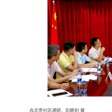
在北帝社区调研。彭晓剑 摄