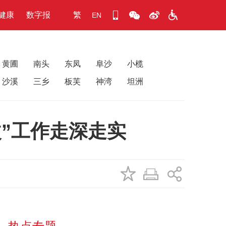
健康
数字报
繁
EN
黄圃
南头
东凤
阜沙
小榄
沙溪
三乡
板芙
神湾
坦洲
”工作走深走实